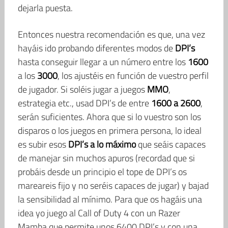
dejarla puesta.
Entonces nuestra recomendación es que, una vez
hayáis ido probando diferentes modos de
DPI’s
hasta conseguir llegar a un número entre los
1600
a los
3000
, los ajustéis en función de vuestro perfil
de jugador. Si soléis jugar a juegos
MMO
,
estrategia etc., usad DPI’s de entre
1600 a 2600
,
serán suficientes. Ahora que si lo vuestro son los
disparos o los juegos en primera persona, lo ideal
es subir esos
DPI’s a lo máximo
que seáis capaces
de manejar sin muchos apuros (recordad que si
probáis desde un principio el tope de DPI’s os
mareareis fijo y no seréis capaces de jugar) y bajad
la sensibilidad al mínimo. Para que os hagáis una
idea yo juego al Call of Duty 4 con un Razer
Mamba que permite unos 6400 DPI’s y con una