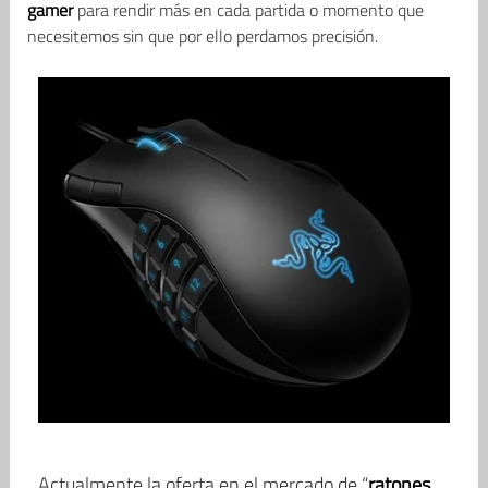
gamer
para rendir más en cada partida o momento que
necesitemos sin que por ello perdamos precisión.
Actualmente la oferta en el mercado de “
ratones