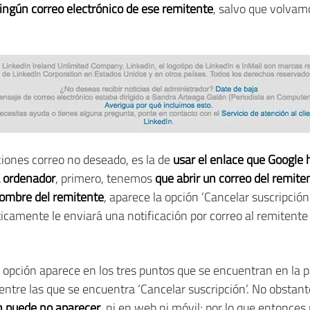
ningún correo electrónico de ese remitente
, salvo que volvamo
ciones correo no deseado, es la de
usar el enlace que Google 
a ordenador
, primero, tenemos
que abrir un correo del remit
nombre del remitente
, aparece la opción ‘Cancelar suscripción
camente le enviará una notificación por correo al remitente p
a opción aparece en los tres puntos que se encuentran en la p
entre las que se encuentra ‘Cancelar suscripción’. No obstan
ón puede no aparecer
, ni en web ni móvil; por lo que entonce