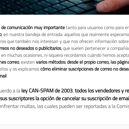
 de comunicación muy importante
tanto para usuarios como para empr
o
, en nuestra bandeja de entrada: aquellos que realmente esperamo
ros que también nos interesan y que nos ofrecen información sobre
rreos no deseados o publicitarios
, que suelen pertenecer a compañí
 en muchas ocasiones, ni siquiera recordamos cuándo hemos aceptad
ones correo
, existen
varios métodos: desde el propio correo, las pági
ellos y os explicamos
cómo eliminar suscripciones de correo no des
mail
.
uerdo a la
ley CAN-SPAM de 2003
,
todos los vendedores y r
sus suscriptores la opción de cancelar su suscripción de emai
nfrentar multas, las cuales pueden ser reportadas a la Comi