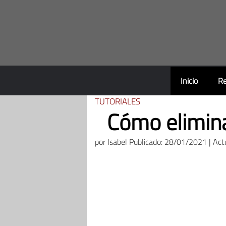
Saltar
al
contenido
Inicio
Re
TUTORIALES
Cómo elimina
por
Isabel
Publicado: 28/01/2021 | Act