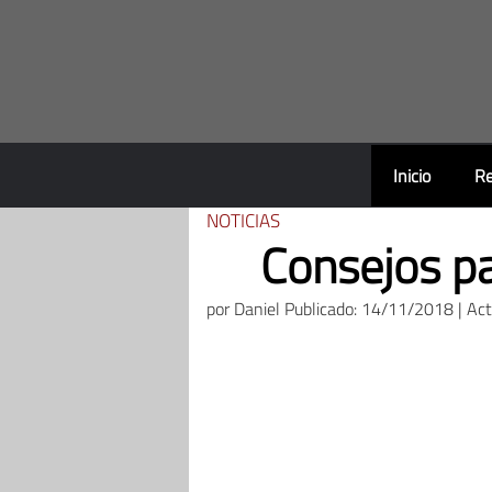
Saltar
al
contenido
Inicio
Re
NOTICIAS
Consejos pa
por
Daniel
Publicado: 14/11/2018 | Ac