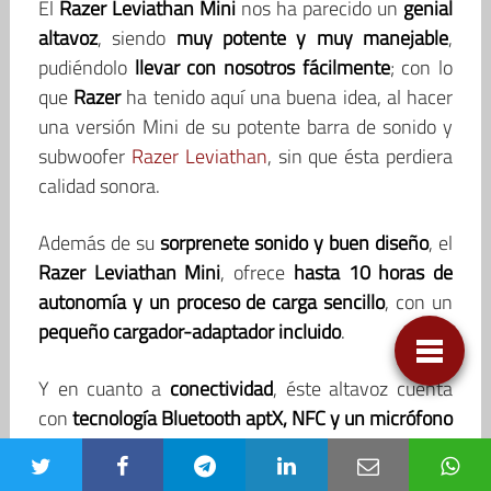
El
Razer Leviathan Mini
nos ha parecido un
genial
altavoz
, siendo
muy potente y muy manejable
,
pudiéndolo
llevar con nosotros fácilmente
; con lo
que
Razer
ha tenido aquí una buena idea, al hacer
una versión Mini de su potente barra de sonido y
subwoofer
Razer Leviathan
, sin que ésta perdiera
calidad sonora.
Además de su
sorprenete sonido y buen diseño
, el
Razer Leviathan Mini
, ofrece
hasta 10 horas de
autonomía y un proceso de carga sencillo
, con un
pequeño cargador-adaptador incluido
.
Y en cuanto a
conectividad
, éste altavoz cuenta
con
tecnología Bluetooth aptX, NFC y un micrófono
con Clear Voice Capture
para responder llamadas:
con lo que
Razer Leviathan Mini
es un
gadget muy