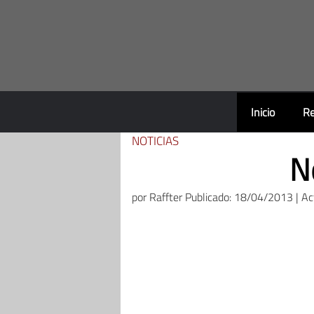
Saltar
al
contenido
Inicio
Re
NOTICIAS
N
por
Raffter
Publicado: 18/04/2013 | A