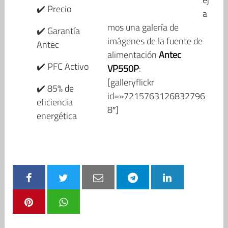
✔️ Precio
a
mos una galería de
✔️ Garantía
imágenes de la fuente de
Antec
alimentación
Antec
✔️ PFC Activo
VP550P
:
[galleryflickr
✔️ 85% de
id=»7215763126832796
eficiencia
8″]
energética