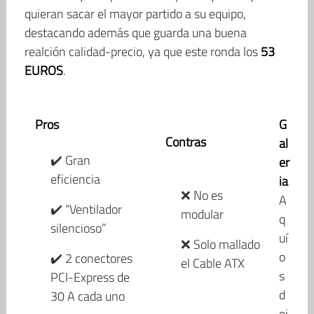
quieran sacar el mayor partido a su equipo,
destacando además que guarda una buena
realción calidad-precio, ya que este ronda los
53
EUROS
.
Pros
G
Contras
al
✔️ Gran
er
eficiencia
ia
❌ No es
A
✔️ “Ventilador
modular
q
silencioso”
uí
❌ Solo mallado
o
✔️ 2 conectores
el Cable ATX
s
PCI-Express de
d
30 A cada uno
ej