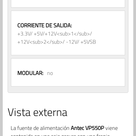
CORRIENTE DE SALIDA:
+3.3V/ +5V/+12V<sub>1</sub>/
+12V<sub>2</sub>/ -12V/ +5VSB
MODULAR:
no
Vista externa
La fuente de alimentación
Antec VP550P
viene