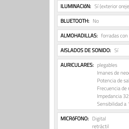
ILUMINACIóN:
Sí (exterior ore
BLUETOOTH:
No
ALMOHADILLAS:
forradas con 
AISLADOS DE SONIDO:
Sí
AURICULARES:
plegables
Imanes de ne
Potencia de s
Frecuencia de
Impedancia 32
Sensibilidad 
MICRóFONO:
Digital
retráctil