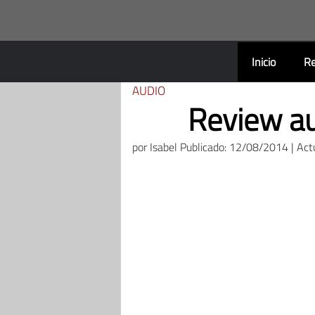
Saltar
al
contenido
Inicio
Re
AUDIO
Review au
por
Isabel
Publicado: 12/08/2014 | Act