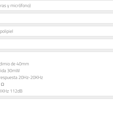
jeras y micrófono)
polipiel
odimio de 40mm
alida 30mW
 respuesta 20Hz-20KHz
 Ω
a 1KHz 112dB