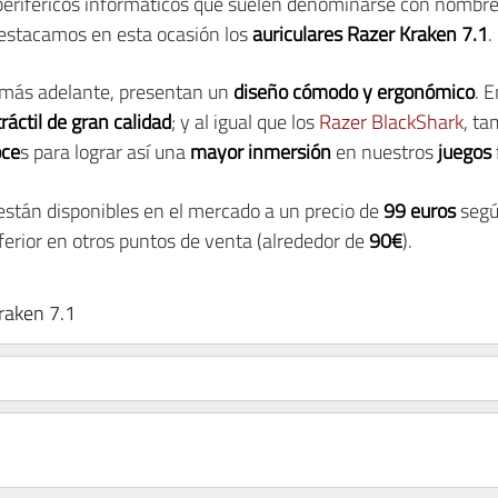
periféricos informáticos que suelen denominarse con nombre
 destacamos en esta ocasión los
auriculares Razer Kraken 7.1
.
más adelante, presentan un
diseño cómodo y ergonómico
. 
ráctil de gran calidad
; y al igual que los
Razer BlackShark
, t
oce
s para lograr así una
mayor inmersión
en nuestros
juegos
stán disponibles en el mercado a un precio de
99 euros
segú
erior en otros puntos de venta (alrededor de
90€
).
Kraken 7.1