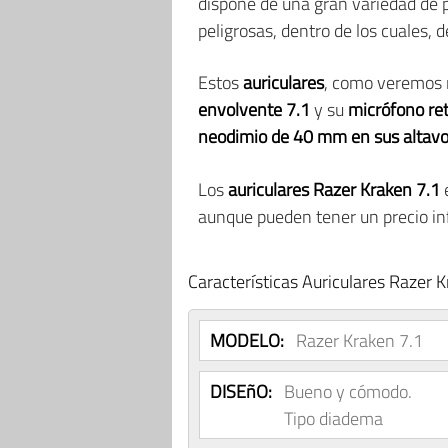
dispone de una gran variedad de 
peligrosas, dentro de los cuales,
Estos
auriculares
, como veremos 
envolvente 7.1
y su
micrófono ret
neodimio de 40 mm en sus altav
Los
auriculares Razer Kraken 7.1
e
aunque pueden tener un precio inf
Características Auriculares Razer 
MODELO:
Razer Kraken 7.1
DISEñO:
Bueno y cómodo.
Tipo diadema