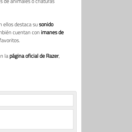
s de animales o criaturas
En ellos destaca su
sonido
ambién cuentan con
imanes de
favoritos.
n la
página oficial de Razer
,