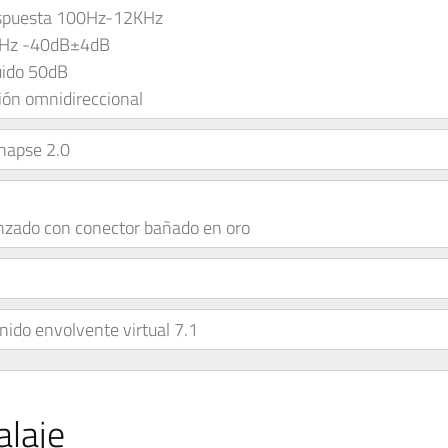
espuesta 100Hz-12KHz
1KHz -40dB±4dB
uido 50dB
ión omnidireccional
napse 2.0
nzado con conector bañado en oro
ido envolvente virtual 7.1
laje