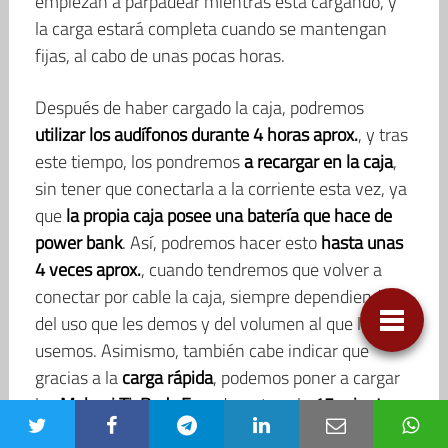
empiezan a parpadear mientras está cargando, y
la carga estará completa cuando se mantengan
fijas, al cabo de unas pocas horas.
Después de haber cargado la caja, podremos
utilizar los audífonos durante 4 horas aprox.
, y tras
este tiempo, los pondremos
a recargar en la caja
,
sin tener que conectarla a la corriente esta vez, ya
que
la propia caja posee una batería que hace de
power bank
. Así, podremos hacer esto
hasta unas
4 veces aprox.
, cuando tendremos que volver a
conectar por cable la caja, siempre dependiendo
del uso que les demos y del volumen al que los
usemos. Asimismo, también cabe indicar que
gracias a la
carga rápida
, podemos poner a cargar
los
Mobvoi TicPods Free
durante solo
15 minutos
y
podremos
disfrutar de ellos una hora y media
.