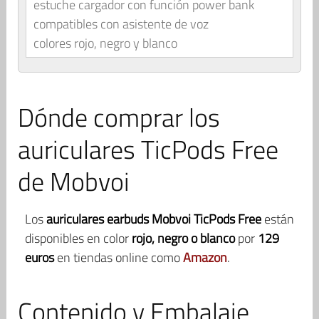
estuche cargador con función power bank
compatibles con asistente de voz
colores rojo, negro y blanco
Dónde comprar los
auriculares TicPods Free
de Mobvoi
Los
auriculares earbuds Mobvoi TicPods Free
están
disponibles en color
rojo, negro o blanco
por
129
euros
en tiendas online como
Amazon
.
Contenido y Embalaje