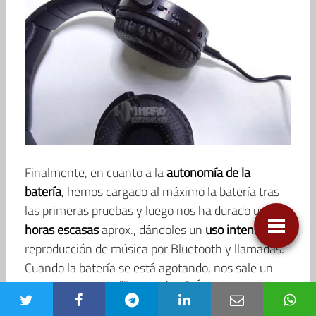
Finalmente, en cuanto a la
autonomía de la
batería
, hemos cargado al máximo la batería tras
las primeras pruebas y luego nos ha durado unas
6
horas escasas
aprox., dándoles un
uso intensivo
de
reproducción de música por Bluetooth y llamadas.
Cuando la batería se está agotando, nos sale un
mensaje que dice
“Battery low”
. Éste se repite tres
veces hasta que dice que se apagan.