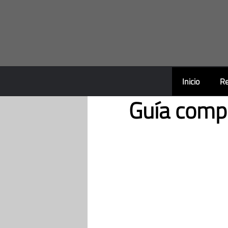
Saltar
al
contenido
Inicio
Re
Guía compl