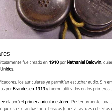
ares
xitosamente fue creado en
1910
por
Nathaniel Baldwin
, qui
 Unidos
.
ficadores, los auriculares ya permitían escuchar audio. Sin e
dos por
Brandes en 1919
y fueron utilizados en los primeros t
kee
elaboró el
primer auricular estéreo
. Posteriormente, una
unque éstos eran bastante básicos (unos altavoces cubiertos 