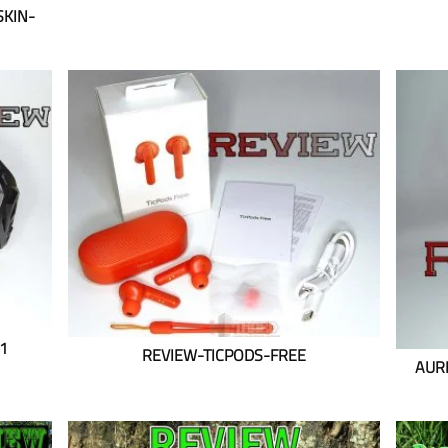
KIN-
1
REVIEW-TICPODS-FREE
AUR