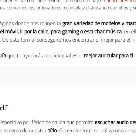
res pueden ser con cable o sin él, como los que hay en
auriculares-in
os, como móviles, ordenadores o consolas; disfrutando con ellos y si
ginas donde nos reúnen la
gran variedad de modelos y mar
el móvil, ir por la calle, para gaming o escuchar música
, en e
o. De esta forma, conseguiremos encontrar el mejor para el f
uía
que te ayudará a decidir cual es el
mejor auricular para ti
.
ar
ispositivo periférico de salida que permite
escuchar audio des
uamos cerca de nuestro
oído
. Generalmente, se utiliza uno en 