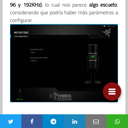
96 y 192KHz)
, lo cual nos parece
algo escueto
,
considerando que podría haber más parámetros a
configurar.
De nuevo en Hardmaníacos hemos llevado a cabo
una serie de
grabaciones de voz en las distintas