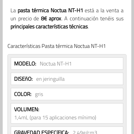
La
pasta térmica Noctua NT-H1
está a la venta a
un precio de
8€ aprox
. A continuación tenéis sus
principales características técnicas
.
Características Pasta térmica Noctua NT-H1
MODELO:
Noctua NT-H1
DISEñO:
en jeringuilla
COLOR:
gris
VOLUMEN:
1,4mL (para 15 aplicaciones mínimo)
GRAVEDAD ESPECíFICA:
2,49g/cm3