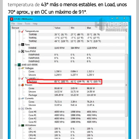
temperatura de
43º más o menos estables
,
en Load, unos
70º aprox., y en OC un máximo de 91º
.