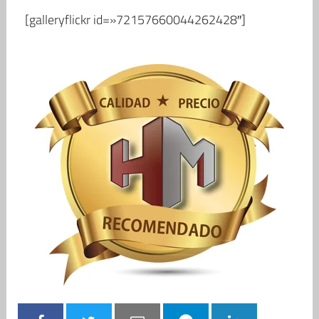
[galleryflickr id=»72157660044262428″]