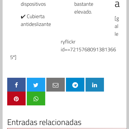
a
dispositivos
bastante
elevado.
✔️ Cubierta
[g
antideslizante
al
le
ryflickr
id=»7215768091381366
5″]
Entradas relacionadas