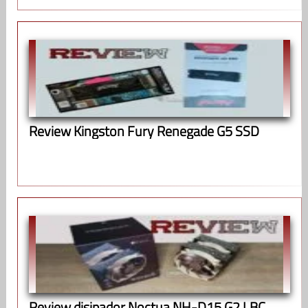
Review Kingston Fury Renegade G5 SSD
Review disipador Noctua NH-D15 G2 LBC