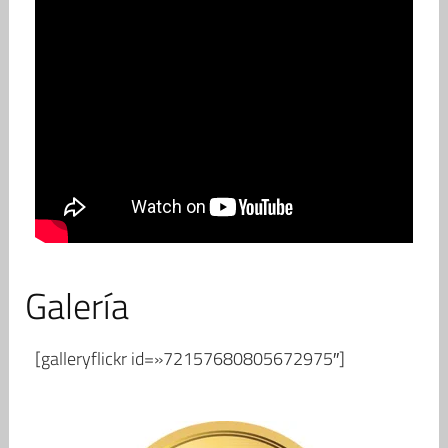
Galería
[galleryflickr id=»72157680805672975″]