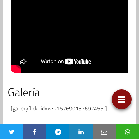
Galería
[galleryflickr id=»72157690132692456″]