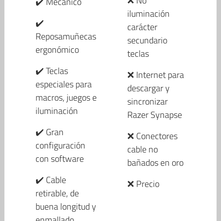
❌ No
✔️ Mecánico
iluminación
✔️
carácter
Reposamuñecas
secundario
ergonómico
teclas
✔️ Teclas
❌ Internet para
especiales para
descargar y
macros, juegos e
sincronizar
iluminación
Razer Synapse
✔️ Gran
❌ Conectores
configuración
cable no
con software
bañados en oro
✔️ Cable
❌ Precio
retirable, de
buena longitud y
enmallado