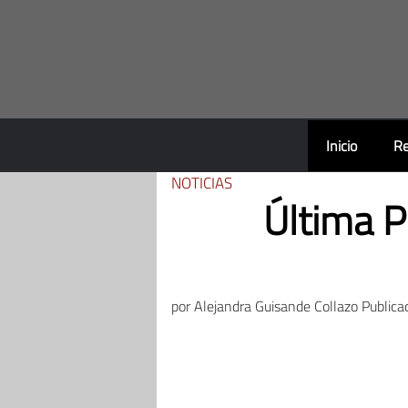
Saltar
al
contenido
Inicio
Re
NOTICIAS
Última P
por
Alejandra Guisande Collazo
Publica