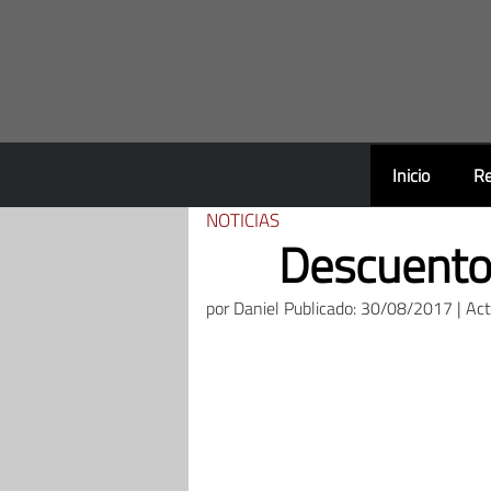
Saltar
al
contenido
Inicio
Re
NOTICIAS
Descuento
por
Daniel
Publicado: 30/08/2017 | Ac