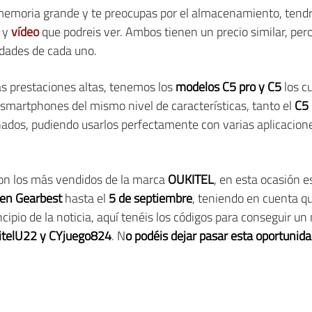
 memoria grande y te preocupas por el almacenamiento, tend
y
vídeo
que podreis ver. Ambos tienen un precio similar, per
idades de cada uno.
as prestaciones altas, tenemos los
modelos C5 pro y C5
los c
smartphones del mismo nivel de características, tanto el
C5 
dos, pudiendo usarlos perfectamente con varias aplicaciones
son los más vendidos de la marca
OUKITEL
, en esta ocasión 
 en Gearbest
hasta el
5 de septiembre
, teniendo en cuenta qu
incipio de la noticia, aquí tenéis los códigos para conseguir 
itelU22 y CYjuego824
. N
o podéis dejar pasar esta oportunid