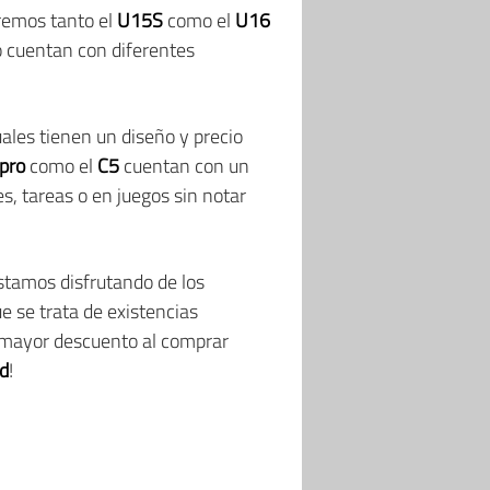
remos tanto el
U15S
como el
U16
o cuentan con diferentes
uales tienen un diseño y precio
pro
como el
C5
cuentan con un
, tareas o en juegos sin notar
estamos disfrutando de los
e se trata de existencias
un mayor descuento al comprar
ad
!­­­