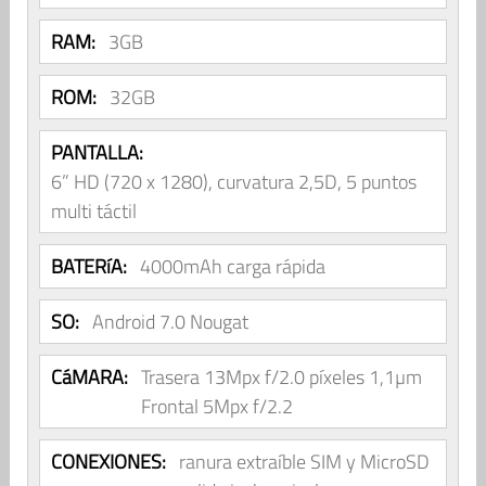
RAM:
3GB
ROM:
32GB
PANTALLA:
6” HD (720 x 1280), curvatura 2,5D, 5 puntos
multi táctil
BATERíA:
4000mAh carga rápida
SO:
Android 7.0 Nougat
CáMARA:
Trasera 13Mpx f/2.0 píxeles 1,1µm
Frontal 5Mpx f/2.2
CONEXIONES:
ranura extraíble SIM y MicroSD