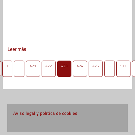
Leer más
1
…
421
422
423
424
425
…
511
Aviso legal y política de cookies