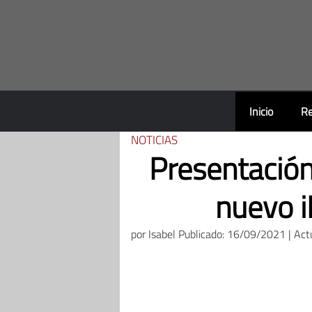
Saltar
al
contenido
Inicio
Re
NOTICIAS
Presentación
nuevo i
por
Isabel
Publicado: 16/09/2021 | Act