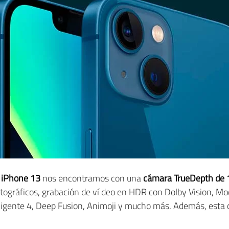
l iPhone 13
nos encontramos con una
cámara TrueDepth de 
otográficos, grabación de ví deo en HDR con Dolby Vision, M
ligente 4, Deep Fusion, Animoji y mucho más. Además, esta