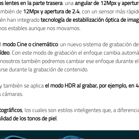
s lentes en la parte trasera
: una
angular de 12Mpx y apertur
también de
12Mpx y apertura de 2.4
, con un sensor más rápid
ién han integrado
tecnología de estabilización óptica de ima
lanos estables aunque nos movamos.
l
modo Cine o cinemático
: un nuevo sistema de grabación d
ídeo
. Con este modo de grabación el enfoque cambia automá
o nosotros también podremos cambiar ese enfoque durante e
arse durante la grabación de contenido.
y también se aplica
el modo HDR al grabar, por ejemplo, en 
s cámaras.
tográficos
, los cuales son estilos inteligentes que, a diferencia
idad de los tonos de piel
.