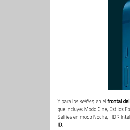
Y para los
selfies
, en el
frontal de
que incluye: Modo Cine, Estilos F
Selfies en modo Noche, HDR Inte
ID
.