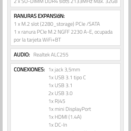
2 x SO-DIMM DDR4 slots 2133MHz Max. 32GB
RANURAS EXPANSIóN:
1 x M.2 slot (2280_storage) PCIe /SATA
1 x ranura PCIe M.2 NGFF 2230 A-E, ocupada
por la tarjeta WiFi+BT
AUDIO:
Realtek ALC255
CONEXIONES:
1x jack 3,5mm
1x USB 3.1 tipo C
1x USB 3.1
2x USB 3.0
1x RJ45
1x mini DisplayPort
1x HDMI (1.4A)
1x DC-In