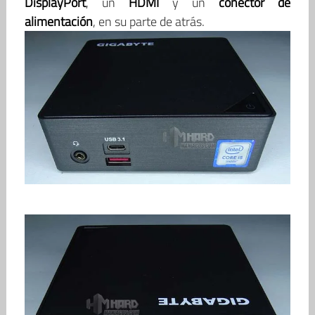
DisplayPort
, un
HDMI
y un
conector de
alimentación
, en su parte de atrás.