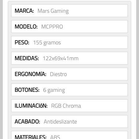
MARCA:
Mars Gaming
MODELO:
MCPPRO
PESO:
155 gramos
MEDIDAS:
122x69x41mm
ERGONOMíA:
Diestro
BOTONES:
6 gaming
ILUMINACIóN:
RGB Chroma
ACABADO:
Antideslizante
MATERIALES:
ABS