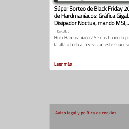
Súper Sorteo de Black Friday 2
de Hardmaníacos: Gráfica Gigab
Disipador Noctua, mando MSI,
periféricos DeepGaming…
ISABEL
Hola Hardmaníacos! Se nos ha ido la pi
la olla o todo a la vez, con este súper s
Leer más
Aviso legal y política de cookies