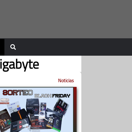
igabyte
Noticias