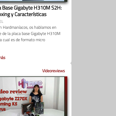
a Base Gigabyte H310M S2H:
xing y Características
EL
n Hardmaníacos, os hablamos en
le de la placa base Gigabyte H310M
a cual es de formato micro
más
Videoreviews