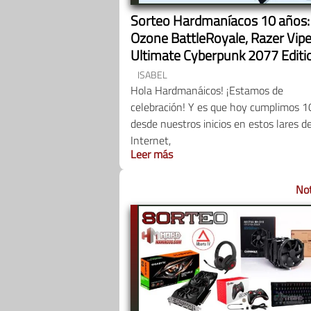
Sorteo Hardmaníacos 10 años:
Ozone BattleRoyale, Razer Vipe
Ultimate Cyberpunk 2077 Editi
Pack Merchandising Gigabyte y
ISABEL
Razer Gigantus V2
Hola Hardmanáicos! ¡Estamos de
celebración! Y es que hoy cumplimos 1
desde nuestros inicios en estos lares d
Internet,
Leer más
Not