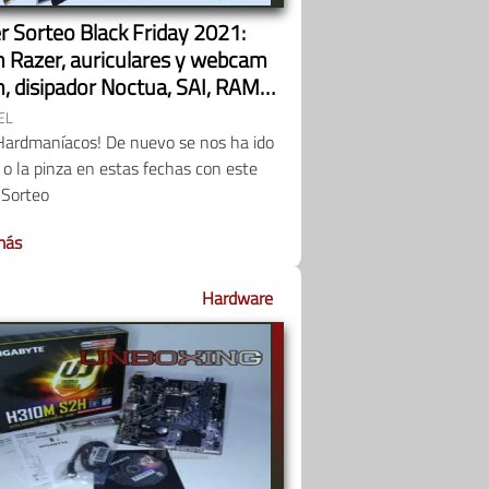
r Sorteo Black Friday 2021:
n Razer, auriculares y webcam
, disipador Noctua, SAI, RAM
ston, merchandise Gigabyte y
EL
 videojuegos id Software
Hardmaníacos! De nuevo se nos ha ido
a o la pinza en estas fechas con este
 Sorteo
más
Hardware