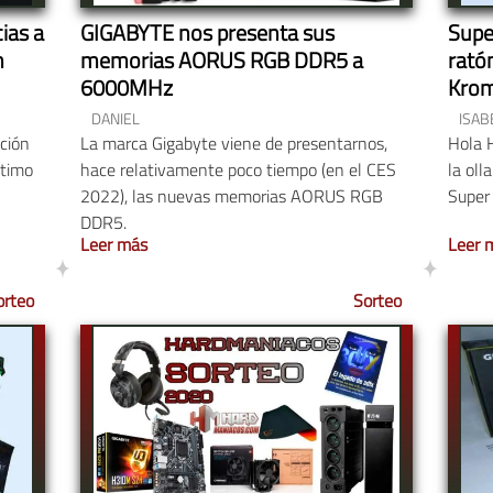
ias a
GIGABYTE nos presenta sus
Supe
n
memorias AORUS RGB DDR5 a
rató
6000MHz
Krom
King
DANIEL
ISAB
libro
ación
La marca Gigabyte viene de presentarnos,
Hola 
ltimo
hace relativamente poco tiempo (en el CES
la oll
2022), las nuevas memorias AORUS RGB
Super
DDR5.
Leer más
Leer 
orteo
Sorteo