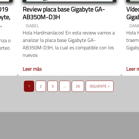
019
Review placa base Gigabyte GA-
Vídeo
yte,
AB350M-D3H
Giga
ISABEL
DANI
Hola Hardmaníacos! En esta review vamos a
Hola 
analizar la placa base Gigabyte GA-
traemo
nza o
AB350M-D3H, la cual es compatible con los
Gigab
orteo
nuevos
Leer más
Leer 
1
2
3
…
26
SIGUIENTE »