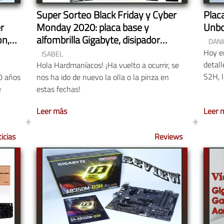
Super Sorteo Black Friday y Cyber
Plac
r
Monday 2020: placa base y
Unbo
on,
alfombrilla Gigabyte, disipador
DANI
Noctua, SAI, auriculares, libro de
Hoy e
ISABEL
gráficas 3dfx…
detal
Hola Hardmaníacos! ¡Ha vuelto a ocurrir, se
S2H, l
0 años
nos ha ido de nuevo la olla o la pinza en
e
estas fechas!
Leer más
Leer 
icias
Reviews