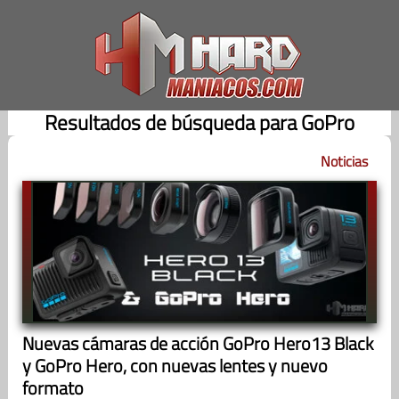
Saltar
al
contenido
Resultados de búsqueda para GoPro
Noticias
Nuevas cámaras de acción GoPro Hero13 Black
y GoPro Hero, con nuevas lentes y nuevo
formato