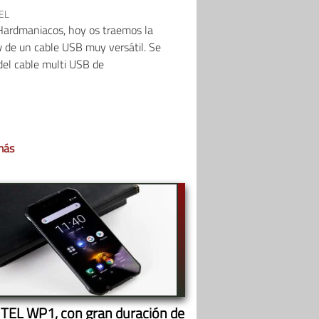
EL
Hardmaniacos, hoy os traemos la
 de un cable USB muy versátil. Se
del cable multi USB de
más
TEL WP1, con gran duración de