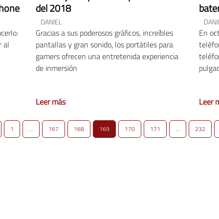
phone
del 2018
bate
DANIEL
DANI
cerlo:
Gracias a sus poderosos gráficos, increíbles
En oc
 al
pantallas y gran sonido, los portátiles para
teléf
gamers ofrecen una entretenida experiencia
teléfo
de inmersión
pulga
Leer más
Leer 
1
…
167
168
169
170
171
…
232