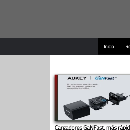
Saltar
al
contenido
Inicio
Re
Cargadores GaNFast, más rápid