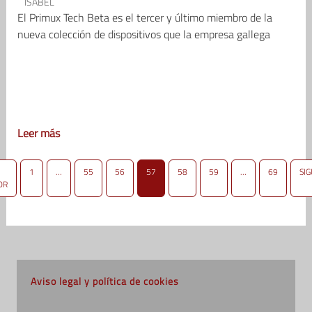
ISABEL
El Primux Tech Beta es el tercer y último miembro de la
nueva colección de dispositivos que la empresa gallega
Leer más
1
…
55
56
57
58
59
…
69
SI
OR
Aviso legal y política de cookies