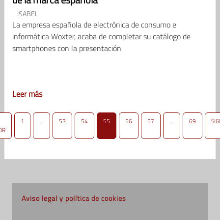
ISABEL
La empresa española de electrónica de consumo e
informática Woxter, acaba de completar su catálogo de
smartphones con la presentación
Leer más
1
…
53
54
55
56
57
…
69
SI
OR
Aviso legal y política de cookies