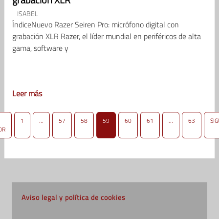
ISABEL
ÍndiceNuevo Razer Seiren Pro: micrófono digital con
grabación XLR Razer, el líder mundial en periféricos de alta
gama, software y
Leer más
1
…
57
58
59
60
61
…
63
SI
OR
Aviso legal y política de cookies