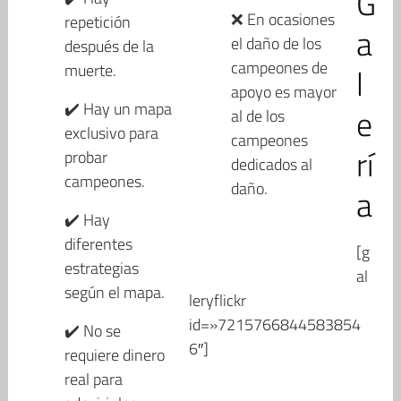
G
❌ En ocasiones
repetición
a
el daño de los
después de la
campeones de
muerte.
l
apoyo es mayor
✔️ Hay un mapa
e
al de los
exclusivo para
campeones
rí
probar
dedicados al
campeones.
daño.
a
✔️ Hay
diferentes
[g
estrategias
al
según el mapa.
leryflickr
id=»7215766844583854
✔️ No se
6″]
requiere dinero
real para