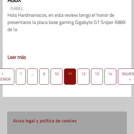
ISABEL
Hola Hardmaniacos, en esta review tengo el honor de
presentaros la placa base gaming Gigabyte G1 Sniper A88X
de la
Leer más
«
1
…
9
10
11
12
13
14
SIGUIE
TERIOR
»
Aviso legal y política de cookies