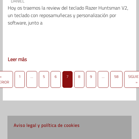
DANIEL
Hoy os traemos la review del teclado Razer Huntsman V2,
un teclado con reposamuñecas y personalización por
software, junto a
Leer más
«
1
…
5
6
7
8
9
…
58
SIGUI
ERIOR
»
Aviso legal y política de cookies