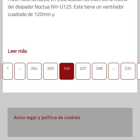
del disipador Noctua NH-U12S. Este tiene un ventilador
cuadrado de 120mm y
Leer más
1
…
204
205
206
207
208
…
232
Aviso legal y política de cookies