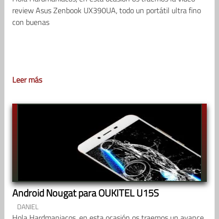
review Asus Zenbook UX390UA, todo un portátil ultra fino
con buenas
Leer más
Android Nougat para OUKITEL U15S
DANIEL
Hola Hardmaniacos, en esta ocasión os traemos un avance