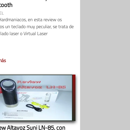
tooth
EL
Hardmaniacos, en esta review os
s un teclado muy peculiar, se trata de
lado laser o Virtual Laser
más
ew Altavoz Suni LN-85, con