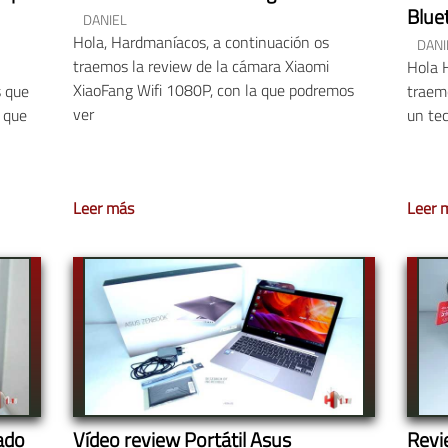
Blue
DANIEL
Hola, Hardmaníacos, a continuación os
DANI
traemos la review de la cámara Xiaomi
Hola 
XiaoFang Wifi 1080P, con la que podremos
s que
traemo
ver
 que
un tec
Leer más
Leer 
ado
Vídeo review Portátil Asus
Revi