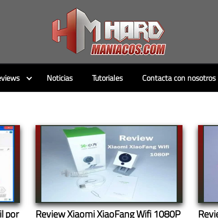
views
Noticias
Tutoriales
Contacta con nosotros
l por
Review Xiaomi XiaoFang Wifi 1080P
Revi