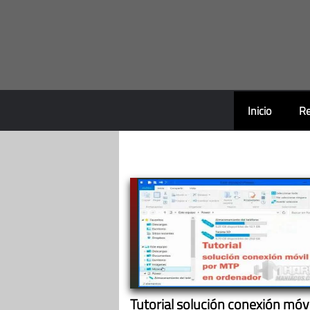
Saltar
al
contenido
Inicio
Re
Tutorial solución conexión móvi