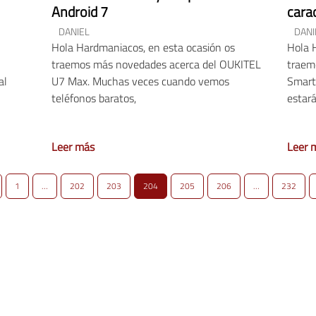
Android 7
carac
DANIEL
DANI
Hola Hardmaniacos, en esta ocasión os
Hola 
traemos más novedades acerca del OUKITEL
traem
al
U7 Max. Muchas veces cuando vemos
Smart
teléfonos baratos,
estará
Leer más
Leer 
1
…
202
203
204
205
206
…
232