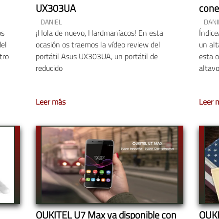
UX303UA
cone
DANIEL
DANI
os
¡Hola de nuevo, Hardmaníacos! En esta
Índic
del
ocasión os traemos la vídeo review del
un al
tro
portátil Asus UX303UA, un portátil de
esta o
reducido
altav
Leer más
Leer 
OUKITEL U7 Max ya disponible con
OUKI