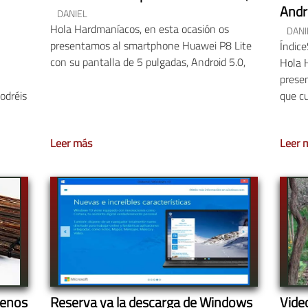
Andr
DANIEL
Hola Hardmaníacos, en esta ocasión os
DANI
presentamos al smartphone Huawei P8 Lite
Índic
con su pantalla de 5 pulgadas, Android 5.0,
Hola 
prese
odréis
que c
Leer más
Leer 
enos
Reserva ya la descarga de Windows
Vide