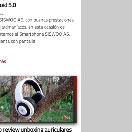
oid 5.0
EL
eSISWOO A5, con buenas prestaciones
Hardmaníacos, en esta ocasión os
ntamos al Smartphone SISWOO A5,
uenta con pantalla
más
o review unboxing auriculares