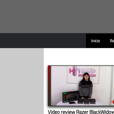
Saltar
al
contenido
Inicio
Re
Video review Razer BlackWido