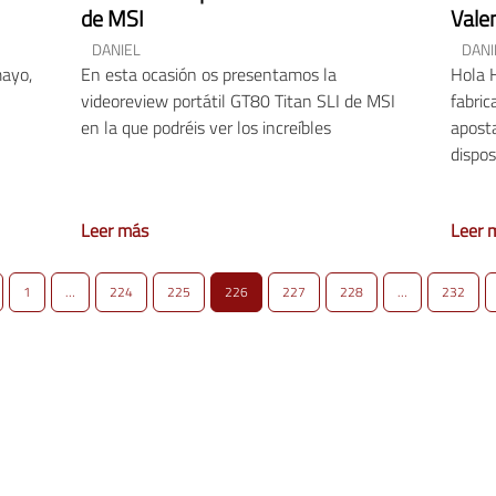
de MSI
Vale
DANIEL
DANI
mayo,
En esta ocasión os presentamos la
Hola H
videoreview portátil GT80 Titan SLI de MSI
fabri
en la que podréis ver los increíbles
aposta
dispos
Leer más
Leer 
1
…
224
225
226
227
228
…
232