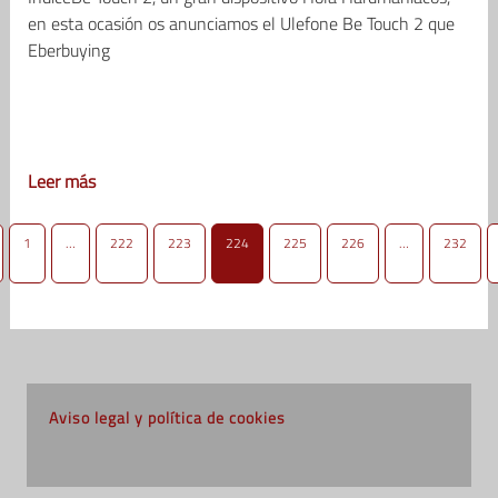
en esta ocasión os anunciamos el Ulefone Be Touch 2 que
Eberbuying
Leer más
1
…
222
223
224
225
226
…
232
Aviso legal y política de cookies