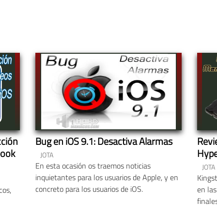
cción
Bug en iOS 9.1: Desactiva Alarmas
Revi
book
Hype
JOTA
En esta ocasión os traemos noticias
JOTA
inquietantes para los usuarios de Apple, y en
Kingst
concreto para los usuarios de iOS.
en la
cos,
finale