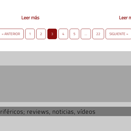
Leer más
Leer 
« ANTERIOR
1
2
3
4
5
…
22
SIGUIENTE »
iféricos; reviews, noticias, vídeos