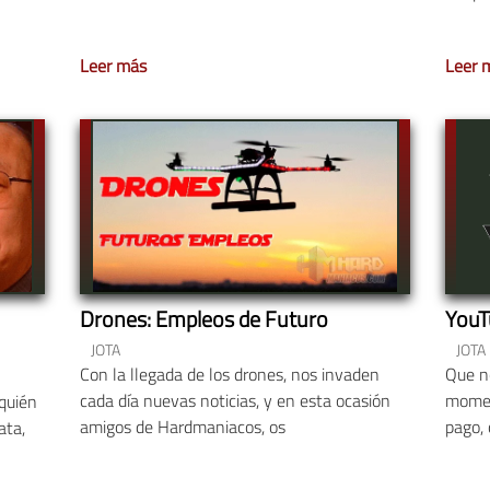
Leer más
Leer 
Drones: Empleos de Futuro
YouT
JOTA
JOTA
Con la llegada de los drones, nos invaden
Que no
cada día nuevas noticias, y en esta ocasión
momen
quién
amigos de Hardmaniacos, os
pago,
ata,