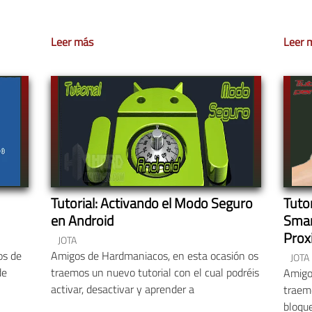
Leer más
Leer 
Tutorial: Activando el Modo Seguro
Tutor
en Android
Smar
Prox
JOTA
os de
Amigos de Hardmaniacos, en esta ocasión os
JOTA
de
traemos un nuevo tutorial con el cual podréis
Amigo
activar, desactivar y aprender a
traemo
bloqu