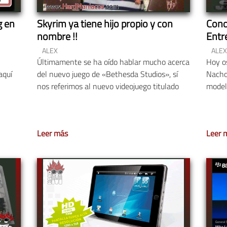
g en
Skyrim ya tiene hijo propio y con
Cono
nombre !!
Entr
ALEX
ALEX
Últimamente se ha oído hablar mucho acerca
Hoy o
aquí
del nuevo juego de «Bethesda Studios», sí
Nacho
nos referimos al nuevo videojuego titulado
model
Leer más
Leer 