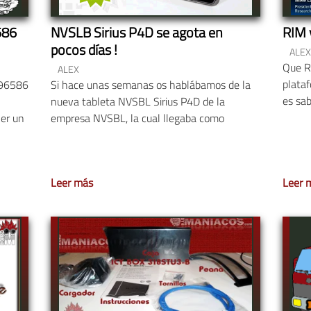
586
NVSLB Sirius P4D se agota en
RIM 
pocos días !
ALEX
Que RI
ALEX
plata
96586
Si hace unas semanas os hablábamos de la
es sab
nueva tableta NVSBL Sirius P4D de la
ner un
empresa NVSBL, la cual llegaba como
Leer más
Leer 