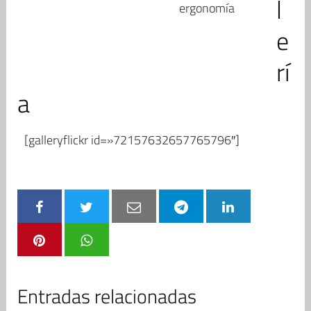
l
ergonomía
e
rí
a
[galleryflickr id=»72157632657765796″]
Entradas relacionadas