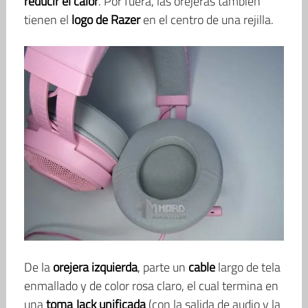
reducir el calor
. Por fuera, las orejeras también
tienen el
logo de Razer
en el centro de una rejilla.
De la
orejera izquierda
, parte un
cable
largo de tela
enmallado y de color rosa claro, el cual termina en
una
toma Jack unificada
(con la salida de audio y la