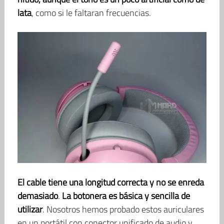
lata
, como si le faltaran frecuencias.
El cable tiene una longitud correcta y no se enreda
demasiado
.
La botonera es básica y sencilla de
utilizar
. Nosotros hemos probado estos auriculares
en un portátil con conector unificado de audio y