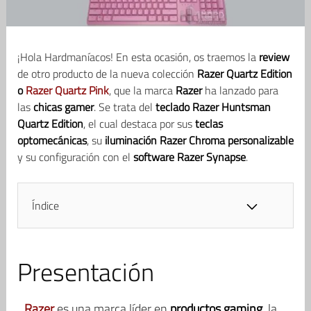
¡Hola Hardmaníacos! En esta ocasión, os traemos la
review
de otro producto de la nueva colección
Razer Quartz Edition
o
Razer Quartz Pink
, que la marca
Razer
ha lanzado para
las
chicas gamer
. Se trata del
teclado Razer Huntsman
Quartz Edition
, el cual destaca por sus
teclas
optomecánicas
, su
iluminación Razer Chroma personalizable
y su configuración con el
software Razer Synapse
.
Índice
Presentación
Razer
es una marca líder en
productos gaming
, la