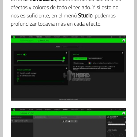
efectos y colores de todo el teclado. Y si esto no
nos es suficiente, en el menú
Studio
, podemos
profundizar todavía más en cada efecto.