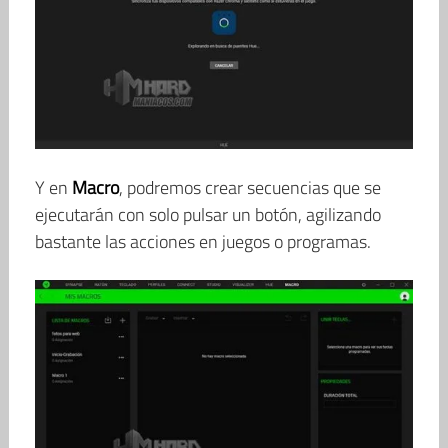
Y en
Macro
, podremos crear secuencias que se
ejecutarán con solo pulsar un botón, agilizando
bastante las acciones en juegos o programas.