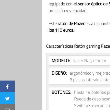
equipado con el
sensor óptico de
precisión y velocidad.
Este
ratón de Razer
está disponibl
los 110 euros
.
Características Ratón gaming Razer
MODELO:
Razer Naga Trinity
DISEñO:
ergonómico y mejorado
3 placas laterales in
BOTONES:
hasta 19 botones 
Rueda de desplazami
Switches mecánico