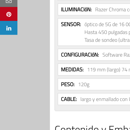
ILUMINACIóN:
Razer Chroma co
SENSOR:
óptico de 5G de 16 
Hasta 450 pulgadas p
Tasa de sondeo (ultr
CONFIGURACIóN:
Software Ra
MEDIDAS:
119 mm (largo) 74 
PESO:
120g
CABLE:
largo y enmallado con
Contenido y Emba