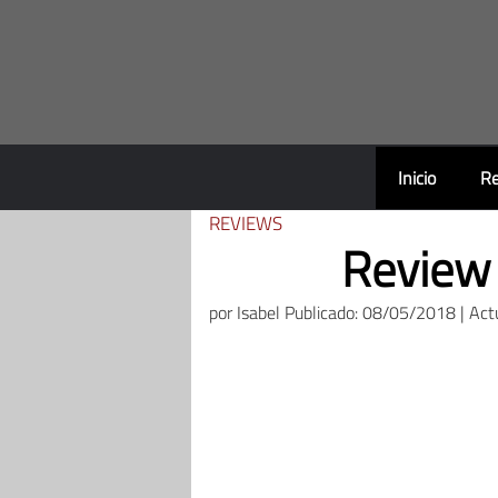
Saltar
al
contenido
Inicio
Re
REVIEWS
Review 
por
Isabel
Publicado: 08/05/2018 | Act