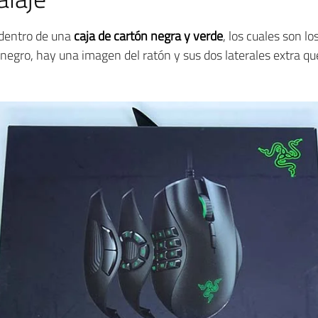
dentro de una
caja de cartón negra y verde
, los cuales son l
negro, hay una imagen del ratón y sus dos laterales extra que