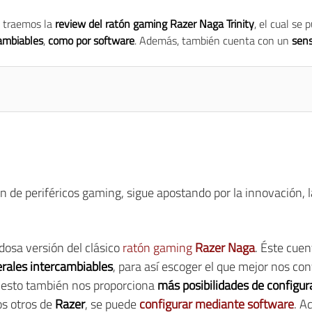
s traemos la
review del ratón gaming Razer Naga Trinity
, el cual se
cambiables
,
como por software
. Además, también cuenta con un
sens
ción de periféricos gaming, sigue apostando por la innovació
osa versión del clásico
ratón gaming
Razer Naga
. Éste cue
erales intercambiables
, para así escoger el que mejor nos co
 esto también nos proporciona
más posibilidades de configur
os otros de
Razer
, se puede
configurar mediante software
. A