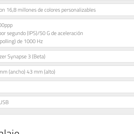
n 16,8 millones de colores personalizables
000ppp
or segundo (IPS)/50 G de aceleración
apolling) de 1000 Hz
zer Synapse 3 (Beta)
mm (ancho) 43 mm (alto)
 USB
laje