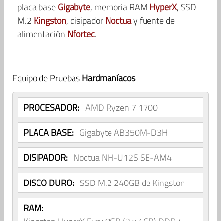
placa base
Gigabyte
, memoria RAM
HyperX
, SSD
M.2
Kingston
, disipador
Noctua
y fuente de
alimentación
Nfortec
.
Equipo de Pruebas
Hardmaníacos
PROCESADOR:
AMD Ryzen 7 1700
PLACA BASE:
Gigabyte AB350M-D3H
DISIPADOR:
Noctua NH-U12S SE-AM4
DISCO DURO:
SSD M.2 240GB de Kingston
RAM: