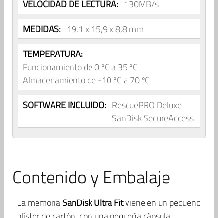
VELOCIDAD DE LECTURA:
130MB/s
MEDIDAS:
19,1 x 15,9 x 8,8 mm
TEMPERATURA:
Funcionamiento de 0 ºC a 35 ºC
Almacenamiento de -10 ºC a 70 ºC
SOFTWARE INCLUIDO:
RescuePRO Deluxe
SanDisk SecureAccess
Contenido y Embalaje
La memoria
SanDisk Ultra Fit
viene en un pequeño
blíster de cartón, con una pequeña cápsula