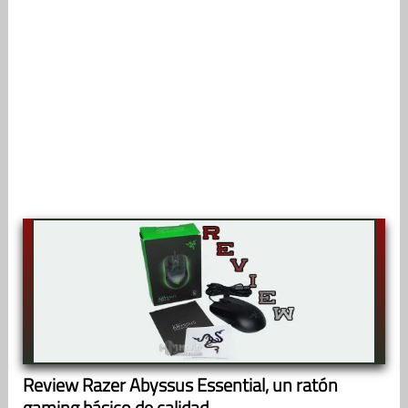
Review Razer Abyssus Essential, un ratón
gaming básico de calidad