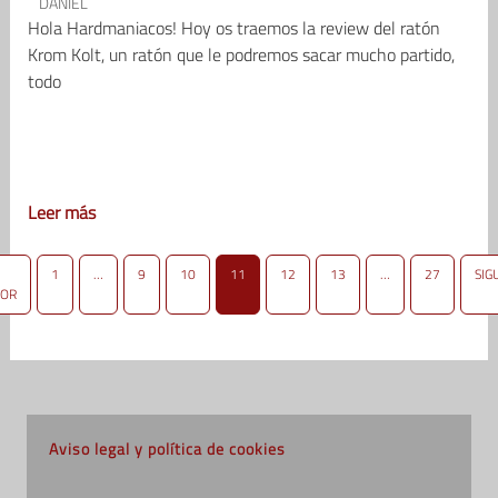
DANIEL
Hola Hardmaniacos! Hoy os traemos la review del ratón
Krom Kolt, un ratón que le podremos sacar mucho partido,
todo
Leer más
1
…
9
10
11
12
13
…
27
SIG
IOR
Aviso legal y política de cookies