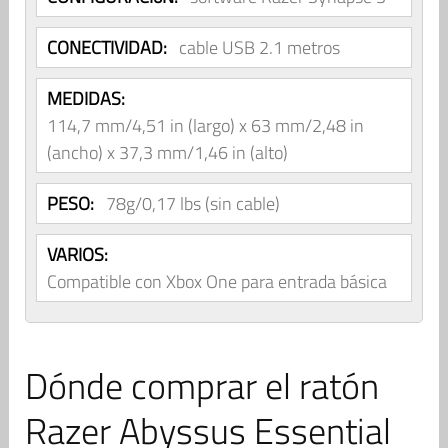
CONECTIVIDAD:
cable USB 2.1 metros
MEDIDAS:
114,7 mm/4,51 in (largo) x 63 mm/2,48 in
(ancho) x 37,3 mm/1,46 in (alto)
PESO:
78g/0,17 lbs (sin cable)
VARIOS:
Compatible con Xbox One para entrada básica
Dónde comprar el ratón
Razer Abyssus Essential