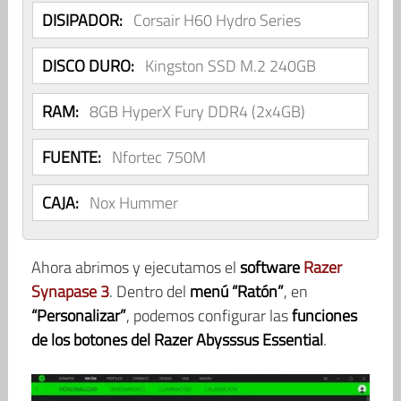
DISIPADOR:
Corsair H60 Hydro Series
DISCO DURO:
Kingston SSD M.2 240GB
RAM:
8GB HyperX Fury DDR4 (2x4GB)
FUENTE:
Nfortec 750M
CAJA:
Nox Hummer
Ahora abrimos y ejecutamos el
software
Razer
Synapase 3
. Dentro del
menú “Ratón”
, en
“Personalizar”
, podemos configurar las
funciones
de los botones del Razer Abysssus Essential
.