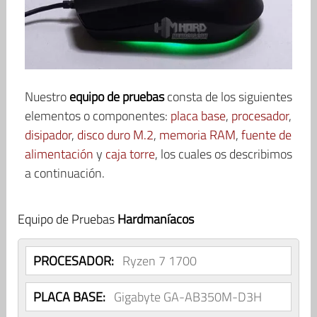
Nuestro
equipo de pruebas
consta de los siguientes
elementos o componentes:
placa base
,
procesador
,
disipador
,
disco duro M.2
,
memoria RAM
,
fuente de
alimentación
y
caja torre
, los cuales os describimos
a continuación.
Equipo de Pruebas
Hardmaníacos
PROCESADOR:
Ryzen 7 1700
PLACA BASE:
Gigabyte GA-AB350M-D3H