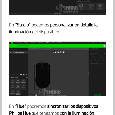
En
“Studio”
podemos
personalizar en detalle la
iluminación
del dispositivo.
En
“Hue”
podremos
sincronizar los dispositivos
Philips Hue
que tengamos c
on la iluminación