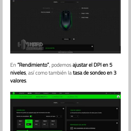
En
“Rendimiento”
, podemos
ajustar el DPI en 5
niveles
, así como también la
tasa de sondeo en 3
valores
.