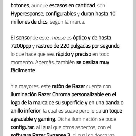
botones
, aunque
escasos en cantidad
, son
Hyperesponse
,
configurables
y
duran hasta 10
millones de clics
, según la marca.
El
sensor
de este
mouse
es
óptico y de hasta
7200ppp
y
rastreo de 220 pulgadas por segundo
,
lo que hace que sea
rápido y preciso
en todo
momento. Además, también
se desliza muy
fácilmente
.
Y a mayores, este
ratón de Razer
cuenta con
iluminación Razer Chroma personalizable
en el
logo de la marca de su superficie y en una banda o
anillo inferior
, la cual es suave pero le da
un toque
agradable y gaming
. Dicha iluminación se pude
configurar
, al igual que otros aspectos, con el
software Razer Synapse 3
, el cual se descarga