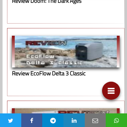
Review Doom: The Dark Ages
Review EcoFlow Delta 3 Classic