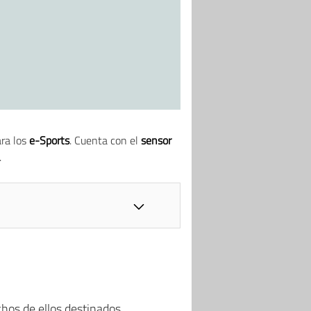
ara los
e-Sports
. Cuenta con el
sensor
.
hos de ellos destinados