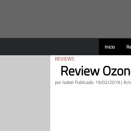
Saltar
al
contenido
Inicio
Re
REVIEWS
Review Ozone
por
Isabel
Publicado: 19/02/2019 | Act