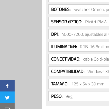
BOTONES:
Switches Omron, p
SENSOR óPTICO:
PixArt PMW
DPI:
4000-7200, ajustables al 
ILUMINACIóN:
RGB, 16.8millon
CONECTIVIDAD:
cable Gold-pl
COMPATIBILIDAD:
Windows XP 
TAMAñO:
125 x 64 x 39 mm
PESO:
98g