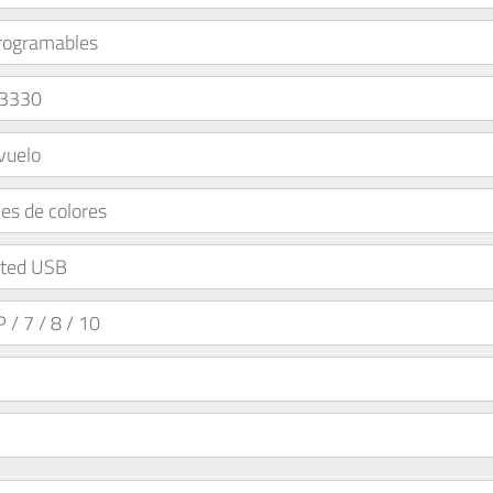
rogramables
 3330
vuelo
es de colores
ated USB
/ 7 / 8 / 10