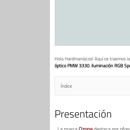
Hola Hardmaníacos! Aquí os traemos l
óptico PMW 3330
,
iluminación RGB Sp
Índice
Presentación
La marca
Ozone
destaca por ofrec