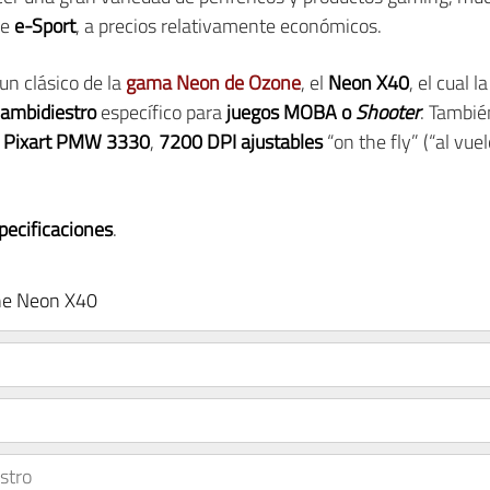
de
e-Sport
, a precios relativamente económicos.
un clásico de la
gama Neon de Ozone
, el
Neon X40
, el cual 
 ambidiestro
específico para
juegos MOBA o
Shooter
. Tambié
o Pixart PMW 3330
,
7200 DPI ajustables
“on the fly” (“al vue
pecificaciones
.
ne Neon X40
stro