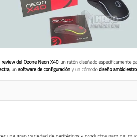
a
review del Ozone Neon X40
, un ratón diseñado específicamente p
ectra
, un
software de configuración
y un cómodo
diseño ambidiestro
er una gran variedad de periféricos y productos gaming, muc