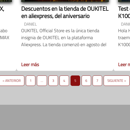
X,
Descuentos en la tienda de OUKITEL
Test
en aliexpress, del aniversario
K10
DANIEL
DANI
cabo
OUKITEL Official Store es la única tienda
Hola 
0 MAX
insignia de OUKITEL en la plataforma
traem
Aliexpress. La tienda comenzó en agosto del
K10000
Leer más
Leer 
« ANTERIOR
1
…
3
4
5
6
7
SIGUIENTE »