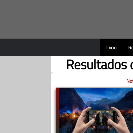
Saltar
al
contenido
Inicio
Re
Resultados 
Not