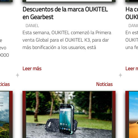
Descuentos de la marca OUKITEL
Ha c
en Gearbest
OUKI
DANIEL
DANI
Esta semana, OUKITEL comenzó la Primera
En est
venta Global para el OUKITEL K3, para dar
OUKIT
e
más bonificación a los usuarios, está
una fe
evo
10000
Leer más
Leer 
icias
Noticias