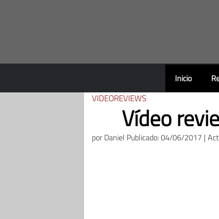
Saltar
al
contenido
Inicio
Re
VIDEOREVIEWS
Vídeo revi
por
Daniel
Publicado: 04/06/2017 | Ac