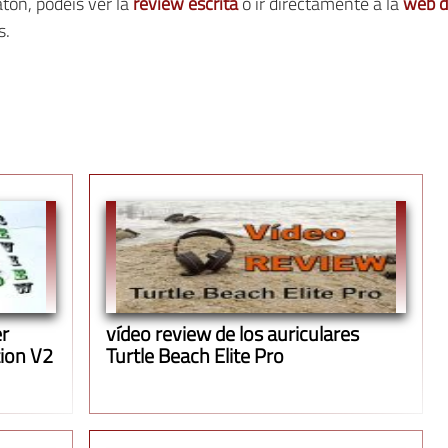
atón, podéis ver la
review escrita
o ir directamente a la
web d
s.
er
vídeo review de los auriculares
ion V2
Turtle Beach Elite Pro