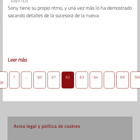
RAFFTER
Sony tiene su propio ritmo, y una vez más lo ha demostrado
sacando detalles de la sucesora de la nueva
Leer más
1
…
60
61
62
63
64
…
69
SI
OR
Aviso legal y política de cookies