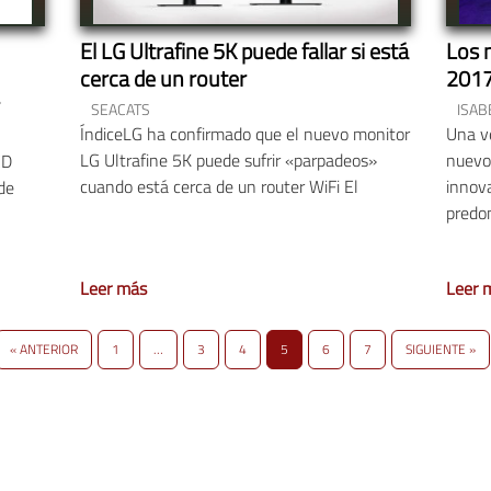
El LG Ultrafine 5K puede fallar si está
Los 
cerca de un router
201
SEACATS
ISAB
ÍndiceLG ha confirmado que el nuevo monitor
Una v
LG Ultrafine 5K puede sufrir «parpadeos»
nuevos
CD
cuando está cerca de un router WiFi El
innova
de
predo
Leer más
Leer 
« ANTERIOR
1
…
3
4
5
6
7
SIGUIENTE »