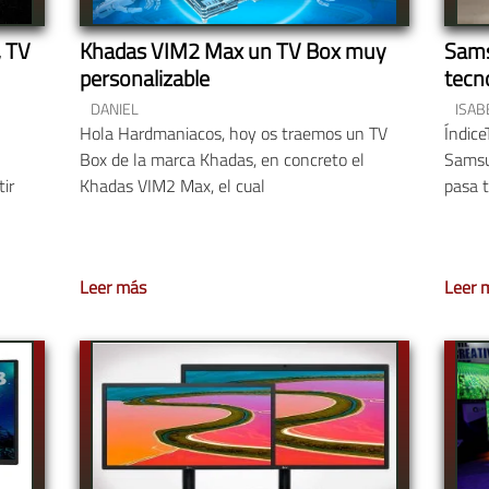
, TV
Khadas VIM2 Max un TV Box muy
Sams
personalizable
tecno
DANIEL
ISAB
Hola Hardmaniacos, hoy os traemos un TV
Índic
Box de la marca Khadas, en concreto el
Samsu
ir
Khadas VIM2 Max, el cual
pasa t
Leer más
Leer 