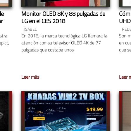
de
Monitor OLED 8K y 88 pulgadas de
Cómo 
ar
LG en el CES 2018
UHD
ISABEL
REDS
stra
En 2016, la marca tecnológica LG llamara la
Son m
pict,
atención con su televisor OLED 4K de 77
en cue
pulgadas que costaba unos
que s
Leer más
Leer 