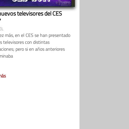
nuevos televisores del CES
7
EL
ez más, en el CES se han presentado
 televisores con distintas
ciones; pero si en años anteriores
minaba
más